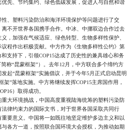
态优先、节约集约、绿色低碳发展，促进人与自然和谐
性、塑料污染防治和海洋环境保护等问题进行了交
，离不开世界各国携手合作。中冰、中挪双边合作过去
主义，加强在气候适应、绿色转型、生物多样性保护、
际议程作出积极贡献。中方作为《生物多样性公约》第
力和支持下，引领COP15达成了历史性的兼具雄心和务
简称“昆蒙框架”）。去年12月，中方联合多个缔约方
发起“昆蒙框架”实施倡议，并于今年5月正式启动昆明
架”落地实施。中方将继续发挥COP15主席国作用，
P16）取得成功。
重大环境挑战，中国高度重视陆海统筹的塑料污染防
有法律约束力的国际文书，对于世界各国采取共同行
有重要意义。中国将一如既往地坚定维护多边主义和以
愿与各方一道，按照联合国环境大会授权，为推动如期