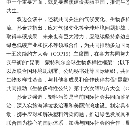
中一个重要方面，就是要聚焦建设美丽中国，推进生
共生。
双边会谈中，还就共同关注的气候变化、生物多样
流。孙金龙指出，应对气候变化等全球环境问题挑战
取得丰硕成果，未来也有巨大潜力，应继续坚持多边
绿色低碳产业和技术等领域合作，为共同推动多边国
十五次缔约方大会（COP15）主席国，在各方共同努
实平衡的“昆明—蒙特利尔全球生物多样性框架”（以下
以及联合国环境规划署、公约秘书处等国际组织，共同
生物多样性基金，与其他各成员和合作伙伴共促“昆蒙框
共同推动《生物多样性公约》第十六次缔约方大会（CO
孙金龙强调，塑料污染是当前国际社会共同面临的
治，深入实施海洋垃圾治理和美丽海湾建设。制定具
动，携手应对和解决塑料污染问题，推进绿色发展具
联合国为核心的国际体系，加强与国际社会的合作，