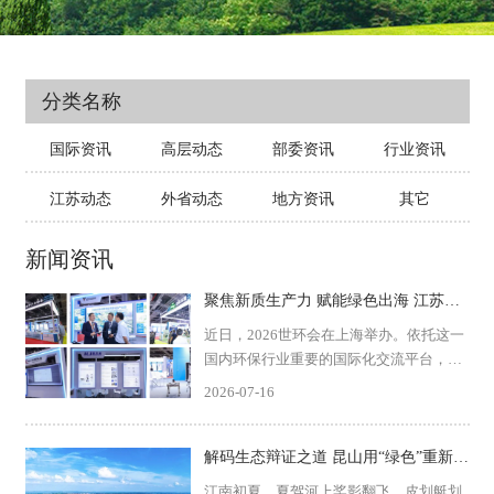
分类名称
国际资讯
高层动态
部委资讯
行业资讯
江苏动态
外省动态
地方资讯
其它
新闻资讯
聚焦新质生产力 赋能绿色出海 江苏环保产业组团亮相2026世环会
近日，2026世环会在上海举办。依托这一
国内环保行业重要的国际化交流平台，江
苏省环保产业研究会、江苏省环境保护产
2026-07-16
业协会组织省内优质产业成果集中参展，
设立“江苏环保产业创新技术主题展区”，
集中展示区域环...
解码生态辩证之道 昆山用“绿色”重新定义城市
江南初夏，夏驾河上桨影翻飞，皮划艇划