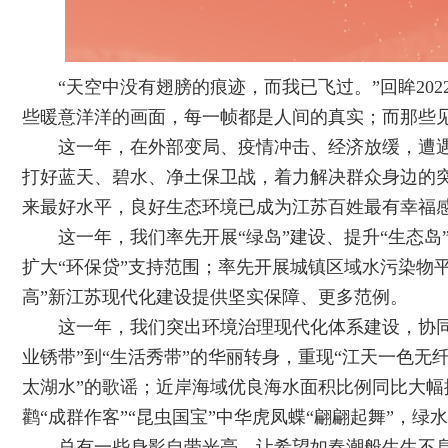
“天空中没有翅膀的痕迹，而我已飞过。”回眸20
些暖意洋洋的画面，每一帧都是人间的真实；而那些
这一年，在外部变局、疫情冲击、经济放缓，遭
打好蓝天、碧水、净土保卫战，着力解决群众身边的
来最好水平，良好生态环境已成为江苏百姓最有幸福
这一年，我们率先开展“绿岛”建设、提升“生态岛
扩大“环保贷”支持范围；率先开展城镇区域水污染物
高”新江苏现代化建设提供坚实保障、更多范例。
这一年，我们突出环境治理现代化体系建设，协
业锈带”到“生活秀带”的华丽转身，重现“江天一色无
太湖水”的歌谣；近岸海域优良海水面积比例同比大幅提
鹳“成群作客”“昆虫国宝”中华虎凤蝶“翩翩起舞”，
总有一些身影自带光亮，让希望如春潮般生生不