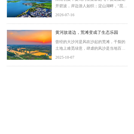
开碧波，岸边游人如织；淀山湖畔，“昆山
之链”串起田园与古镇，骑行者的笑声散落
2026-07-16
在微风里；工厂车间里，光伏板在屋顶铺
展成蓝色的海洋，绿电正驱动着一条条自
动化生产线。这里...
黄河故道边，荒滩变成了生态乐园
曾经的大沙河是风吹沙起的荒滩，干裂的
土地上难觅绿意，肆虐的风沙是当地百姓
记忆中挥之不去的底色。而如今，沿着河
2025-10-07
道两岸的公路骑行，映入眼帘的是另一番
景象——清澈的水域倒映着蓝天白云，茂
密的芦苇荡中不时掠过...