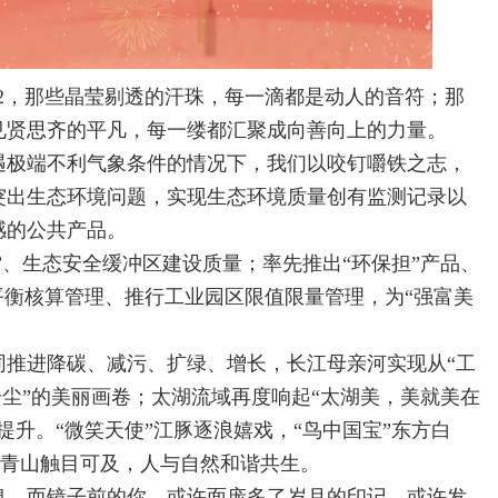
22，那些晶莹剔透的汗珠，每一滴都是动人的音符；那
见贤思齐的平凡，每一缕都汇聚成向善向上的力量。
遇极端不利气象条件的情况下，我们以咬钉嚼铁之志，
突出生态环境问题，实现生态环境质量创有监测记录以
感的公共产品。
”、生态安全缓冲区建设质量；率先推出“环保担”产品、
平衡核算管理、推行工业园区限值限量管理，为“强富美
同推进降碳、减污、扩绿、增长，长江母亲河实现从“工
纤尘”的美丽画卷；太湖流域再度响起“太湖美，美就美在
升。“微笑天使”江豚逐浪嬉戏，“鸟中国宝”东方白
绿水青山触目可及，人与自然和谐共生。
息。而镜子前的你，或许面庞多了岁月的印记，或许发