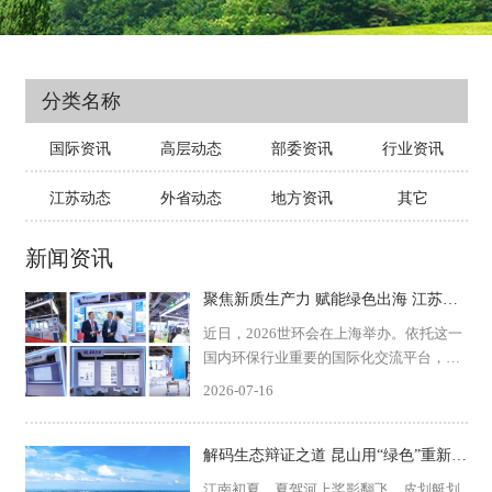
分类名称
国际资讯
高层动态
部委资讯
行业资讯
江苏动态
外省动态
地方资讯
其它
新闻资讯
聚焦新质生产力 赋能绿色出海 江苏环保产业组团亮相2026世环会
近日，2026世环会在上海举办。依托这一
国内环保行业重要的国际化交流平台，江
苏省环保产业研究会、江苏省环境保护产
2026-07-16
业协会组织省内优质产业成果集中参展，
设立“江苏环保产业创新技术主题展区”，
集中展示区域环...
解码生态辩证之道 昆山用“绿色”重新定义城市
江南初夏，夏驾河上桨影翻飞，皮划艇划