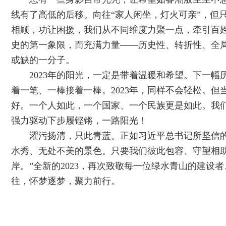
线有了高低的后移。向往“家人闲坐，灯火可亲”，但
相顾，功让困援，我们从不同维度力聚一点，牵引百
史的第一象限，而充满力量——历史性、转折性、全
或缺的一分子。
2023年的阳光，一定是带着温暖和希望。下一
着一笔、一棒接着一棒。2023年，同样不会轻松。
好。一个人如此，一个国家、一个民族更是如此。我
强力驱动下步履铿锵，一路阳光！
濯污扬清，只此青蓝。正如习近平总书记所坚信
水秀、无处不美的景色。只要我们彼此包容、守望相
岸。”全新的2023，再次致敬每一位绿水青山的建
往，怀梦逐梦，聚力前行。